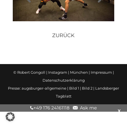
ZURÜCK
© Robert Gongoll |
Instagram
| München |
Impressum
|
Datenschutzerklärung
Presse:
augsburger-allgemeine
|
Bild 1
|
Bild 2
|
Landsberger
Tagblatt
+49 176 24161118
Ask me
X