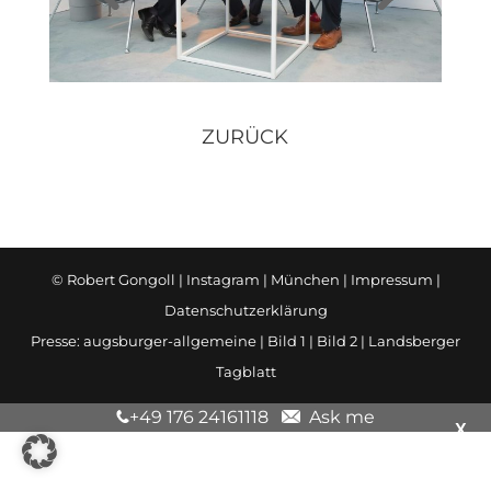
ZURÜCK
© Robert Gongoll |
Instagram
| München |
Impressum
|
Datenschutzerklärung
Presse:
augsburger-allgemeine
|
Bild 1
|
Bild 2
|
Landsberger
Tagblatt
+49 176 24161118
Ask me
X