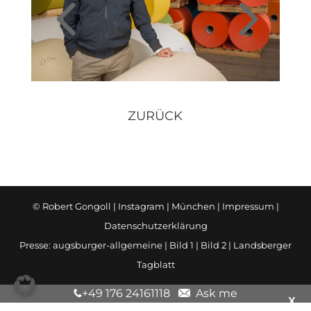
ZURÜCK
© Robert Gongoll |
Instagram
| München |
Impressum
|
Datenschutzerklärung
Presse:
augsburger-allgemeine
|
Bild 1
|
Bild 2
|
Landsberger
Tagblatt
+49 176 24161118
Ask me
X